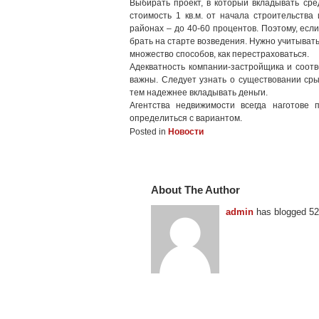
Выбирать проект, в который вкладывать сред
стоимость 1 кв.м. от начала строительства
районах – до 40-60 процентов. Поэтому, есл
брать на старте возведения. Нужно учитывать
множество способов, как перестраховаться.
Адекватность компании-застройщика и соот
важны. Следует узнать о существовании сры
тем надежнее вкладывать деньги.
Агентства недвижимости всегда наготове
определиться с вариантом.
Posted in
Новости
About The Author
admin
has blogged 52