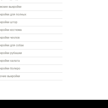
жские выкройки
кройки для полных
кройки штор
кройки костюма
кройки чехлов
кройки для собак
кройки рубашки
кройки халата
кройки болеро
очие выкройки