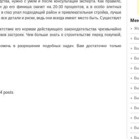
ства, нужно с умом и после консультаций эксперта. Как правило,
 и до его финиша скачет на 20-30 процентов, а в особо элитных
и в глаз упал подходящий район и привлекательная стройка, лучше
 все детали и риски, ведь они всегда имеют место быть. Существует
Ме
Же
ветствие его нормам действующего законодательства чрезвычайно
вов застроек. Чем больше знать о строительстве перед покупкой,
Вы
 помочь в разрешении подобных задач. Вам достаточно только
Вы
Вы
Вы
Вы
Вы
4 posts
Вы
Вы
Вы
Вы
Вы