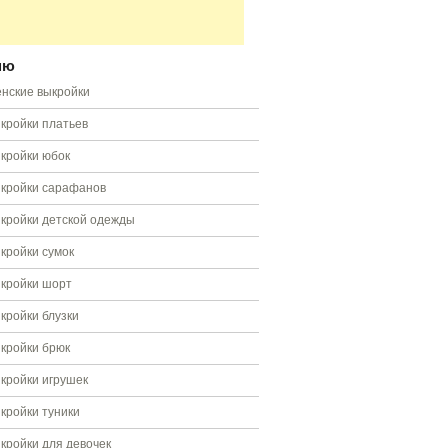
ню
нские выкройки
кройки платьев
кройки юбок
кройки сарафанов
кройки детской одежды
кройки сумок
кройки шорт
кройки блузки
кройки брюк
кройки игрушек
кройки туники
кройки для девочек